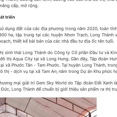
 nâng cấp, mở rộng.
át triển
sử dụng đất của các địa phương trong năm 2020, toàn tỉnh
.300 ha, tập trung tại các huyện Nhơn Trạch, Long Thành v
oạch, thiết kế bài bản của các nhà đầu tư địa ốc tên tuổi.
 thị sinh thái Long Thành do Công ty Cổ phần Đầu tư và K
đô thị Aqua City tại xã Long Hưng. Gần đây, Tập đoàn Hưn
 tại xã Phước Tân - Tam Phước. Tại huyện Long Thành, tro
đô thị - dịch vụ tại xã Tam An; nằm trong Dự án Khu phức 
 thương mại giải trí Gem Sky World do Tập đoàn Đất Xanh là
Đức, Long Thành để chuẩn bị giới thiệu sản phẩm ra thị tr