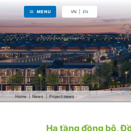
MENU
VN
EN
Home
News
Project news
Hạ tầng đồng bộ, Đ