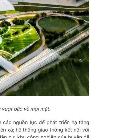
n vượt bậc về mọi mặt.
n các nguồn lực để phát triển hạ tầng
iên xã; hệ thống giao thông kết nối với
dân cư, khu công nghiệp của huyện đã