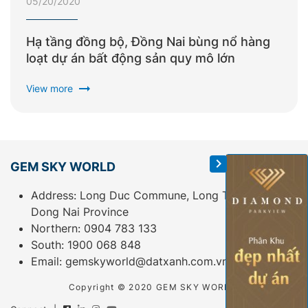
05/20/2020
Hạ tầng đồng bộ, Đồng Nai bùng nổ hàng
loạt dự án bất động sản quy mô lớn
arrow_right_alt
View more
GEM SKY WORLD
Address: Long Duc Commune, Long Thanh District,
Dong Nai Province
Northern:
0904 783 133
South:
1900 068 848
Email:
gemskyworld@datxanh.com.vn
Copyright © 2020 GEM SKY WORLD.