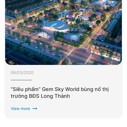
06/03/2020
“Siêu phẩm” Gem Sky World bùng nổ thị
trường BĐS Long Thành
arrow_right_alt
View more