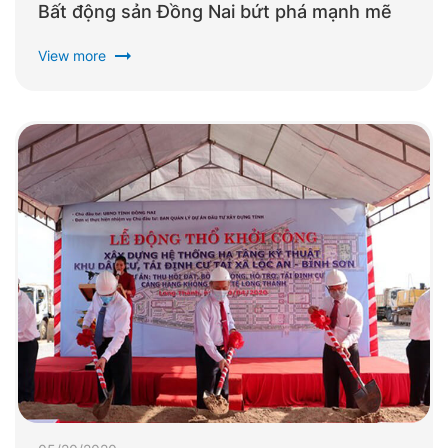
Bất động sản Đồng Nai bứt phá mạnh mẽ
arrow_right_alt
View more