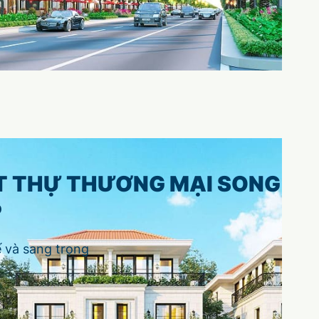
T THỰ THƯƠNG MẠI SONG
P
ế và sang trọng