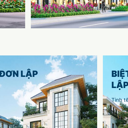
 ĐƠN LẬP
BIỆ
LẬ
Tinh t