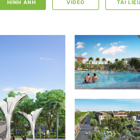
HÌNH ẢNH
VIDEO
TÀI LIỆ