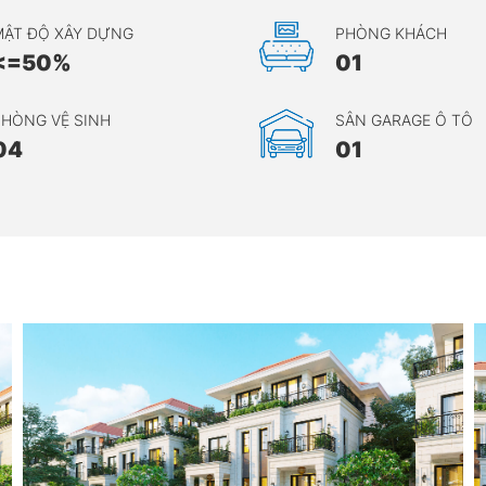
MẬT ĐỘ XÂY DỰNG
PHÒNG KHÁCH
<=50%
01
HÒNG VỆ SINH
SÂN GARAGE Ô TÔ
04
01