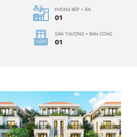
PHÒNG BẾP + ĂN
01
SÂN THƯỢNG + BAN CÔNG
01