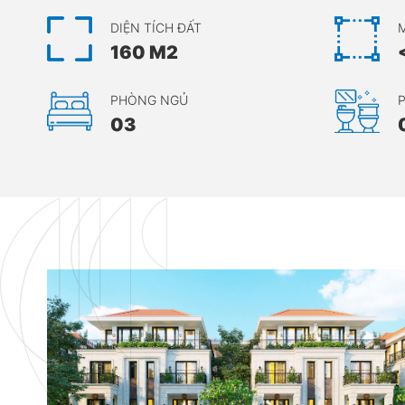
DIỆN TÍCH ĐẤT
160 M2
PHÒNG NGỦ
P
03