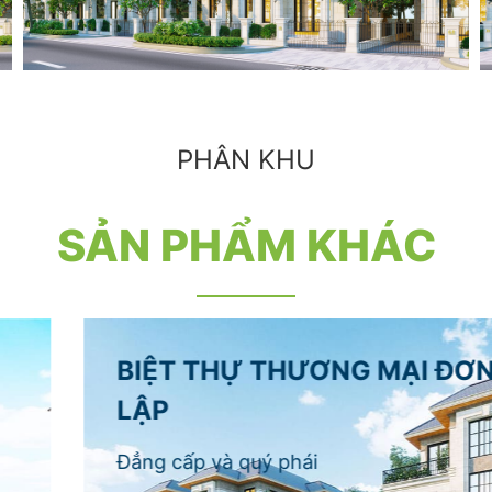
PHÂN KHU
SẢN PHẨM KHÁC
BIỆT THỰ THƯƠNG MẠI ĐƠN
LẬP
Đẳng cấp và quý phái