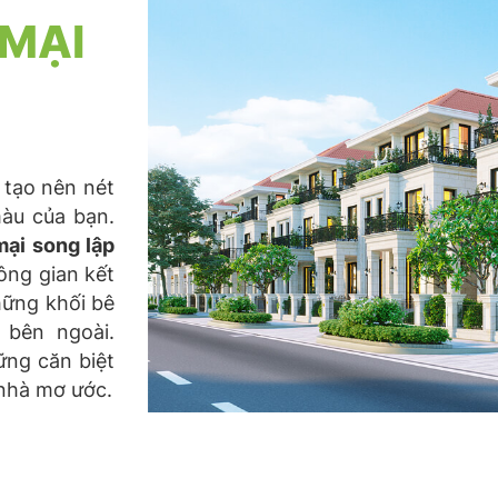
 MẠI
 tạo nên nét
àu của bạn.
mại song lập
hông gian kết
hững khối bê
 bên ngoài.
ững căn biệt
 nhà mơ ước.