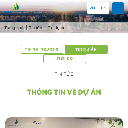
VN
EN
Trang chủ
Tin tức
Tin dự án
TIN THỊ TRƯỜNG
TIN DỰ ÁN
TIẾN ĐỘ
TIN TỨC
THÔNG TIN VỀ DỰ ÁN