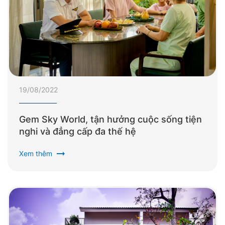
19/08/2022
Gem Sky World, tận hưởng cuộc sống tiện
nghi và đẳng cấp đa thế hệ
arrow_right_alt
Xem thêm