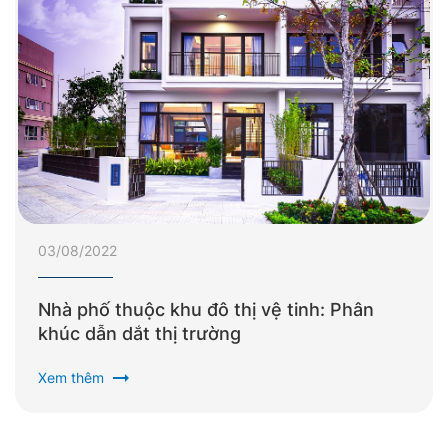
03/08/2022
Nhà phố thuộc khu đô thị vệ tinh: Phân
khúc dẫn dắt thị trường
arrow_right_alt
Xem thêm