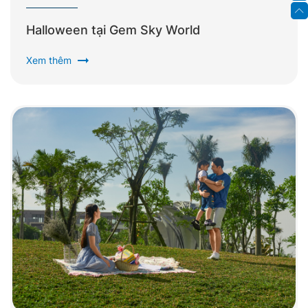
Halloween tại Gem Sky World
arrow_right_alt
Xem thêm