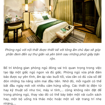
Phòng ngủ với nội thất được thiết kế với tông ấm chủ đạo sẽ góp
phần đem đến sự thư giãn và yên bình sau những phút giây bận
rộn.
Bố trí không gian phòng ngủ đóng vai trò quan trọng trong việc
tạo lập một giấc ngủ ngon và đủ giấc. Phòng ngủ vừa phải đảm
bảo được sự yên tĩnh, ấm áp vào buổi tối, vừa cần có đủ cửa sổ để
đón những tia nắng sớm mai đầu tiên. Nhờ đó, mỗi người có thể
bắt đầu ngày mới với nhiều cảm hứng sống. Các thiết bị điện tử
hay kỹ thuật số như tivi, máy vi tính,… cũng không nên đặt để
trong phòng ngủ, thay vào đó có thể bày biện một vài cuốn sách
hay, một bộ uống trà thảo mộc hoặc một số vật trang trí nhẹ
nhàng,…