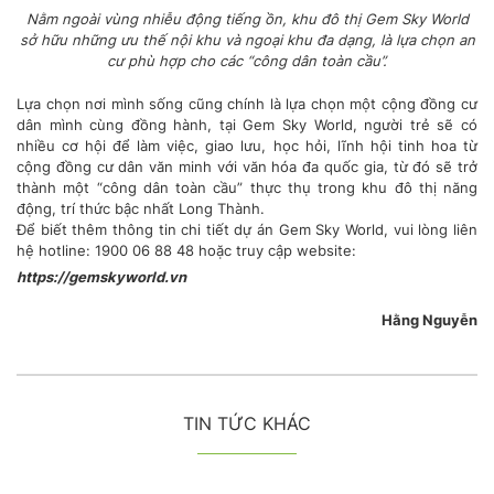
Nằm ngoài vùng nhiễu động tiếng ồn, khu đô thị Gem Sky World
sở hữu những ưu thế nội khu và ngoại khu đa dạng, là lựa chọn an
cư phù hợp cho các “công dân toàn cầu”.
Lựa chọn nơi mình sống cũng chính là lựa chọn một cộng đồng cư
dân mình cùng đồng hành, tại Gem Sky World, người trẻ sẽ có
nhiều cơ hội để làm việc, giao lưu, học hỏi, lĩnh hội tinh hoa từ
cộng đồng cư dân văn minh với văn hóa đa quốc gia, từ đó sẽ trở
thành một “công dân toàn cầu” thực thụ trong khu đô thị năng
động, trí thức bậc nhất Long Thành.
Để biết thêm thông tin chi tiết dự án Gem Sky World, vui lòng liên
hệ hotline: 1900 06 88 48 hoặc truy cập website:
https://gemskyworld.vn
Hằng Nguyễn
TIN TỨC KHÁC