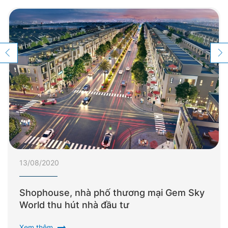
13/08/2020
Shophouse, nhà phố thương mại Gem Sky
World thu hút nhà đầu tư
arrow_right_alt
Xem thêm