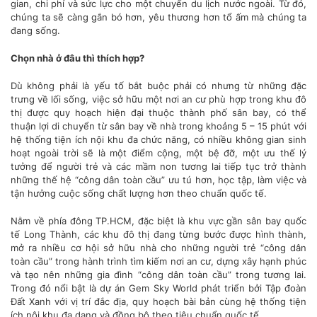
gian, chi phí và sức lực cho một chuyến du lịch nước ngoài. Từ đó,
chúng ta sẽ càng gắn bó hơn, yêu thương hơn tổ ấm mà chúng ta
đang sống.
Chọn nhà ở đâu thì thích hợp?
Dù không phải là yếu tố bắt buộc phải có nhưng từ những đặc
trưng về lối sống, việc sở hữu một nơi an cư phù hợp trong khu đô
thị được quy hoạch hiện đại thuộc thành phố sân bay, có thể
thuận lợi di chuyển từ sân bay về nhà trong khoảng 5 – 15 phút với
hệ thống tiện ích nội khu đa chức năng, có nhiều không gian sinh
hoạt ngoài trời sẽ là một điểm cộng, một bệ đỡ, một ưu thế lý
tưởng để người trẻ và các mầm non tương lai tiếp tục trở thành
những thế hệ “công dân toàn cầu” ưu tú hơn, học tập, làm việc và
tận hưởng cuộc sống chất lượng hơn theo chuẩn quốc tế.
Nằm về phía đông TP.HCM, đặc biệt là khu vực gần sân bay quốc
tế Long Thành, các khu đô thị đang từng bước được hình thành,
mở ra nhiều cơ hội sở hữu nhà cho những người trẻ “công dân
toàn cầu” trong hành trình tìm kiếm nơi an cư, dựng xây hạnh phúc
và tạo nên những gia đình “công dân toàn cầu” trong tương lai.
Trong đó nổi bật là dự án Gem Sky World phát triển bởi Tập đoàn
Đất Xanh với vị trí đắc địa, quy hoạch bài bản cùng hệ thống tiện
ích nội khu đa dạng và đồng bộ theo tiêu chuẩn quốc tế.