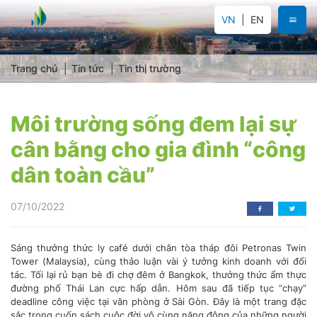
VN
EN
Trang chủ
Tin tức
Tin thị trường
Môi trường sống đem lại sự
cân bằng cho gia đình “công
dân toàn cầu”
07/10/2022
Sáng thưởng thức ly café dưới chân tòa tháp đôi Petronas Twin
Tower (Malaysia), cùng thảo luận vài ý tưởng kinh doanh với đối
tác. Tối lại rủ bạn bè đi chợ đêm ở Bangkok, thưởng thức ẩm thực
đường phố Thái Lan cực hấp dẫn. Hôm sau đã tiếp tục “chạy”
deadline công việc tại văn phòng ở Sài Gòn. Đây là một trang đặc
sắc trong cuốn sách cuộc đời vô cùng năng động của những người