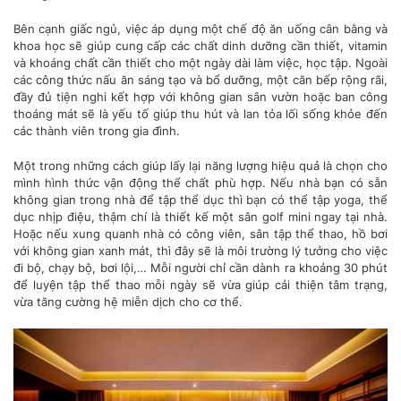
Bên cạnh giấc ngủ, việc áp dụng một chế độ ăn uống cân bằng và
khoa học sẽ giúp cung cấp các chất dinh dưỡng cần thiết, vitamin
và khoáng chất cần thiết cho một ngày dài làm việc, học tập. Ngoài
các công thức nấu ăn sáng tạo và bổ dưỡng, một căn bếp rộng rãi,
đầy đủ tiện nghi kết hợp với không gian sân vườn hoặc ban công
thoáng mát sẽ là yếu tố giúp thu hút và lan tỏa lối sống khỏe đến
các thành viên trong gia đình.
Một trong những cách giúp lấy lại năng lượng hiệu quả là chọn cho
mình hình thức vận động thể chất phù hợp. Nếu nhà bạn có sẵn
không gian trong nhà để tập thể dục thì bạn có thể tập yoga, thể
dục nhịp điệu, thậm chí là thiết kế một sân golf mini ngay tại nhà.
Hoặc nếu xung quanh nhà có công viên, sân tập thể thao, hồ bơi
với không gian xanh mát, thì đây sẽ là môi trường lý tưởng cho việc
đi bộ, chạy bộ, bơi lội,… Mỗi người chỉ cần dành ra khoảng 30 phút
để luyện tập thể thao mỗi ngày sẽ vừa giúp cải thiện tâm trạng,
vừa tăng cường hệ miễn dịch cho cơ thể.