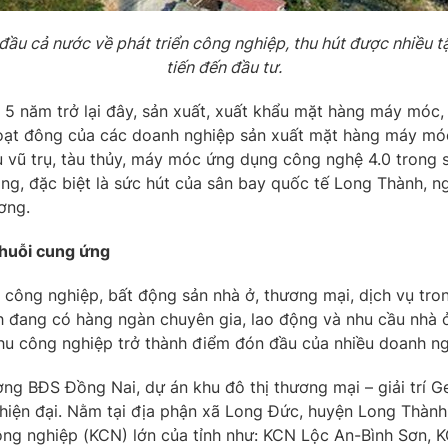
đầu cả nước về phát triển công nghiệp, thu hút được nhiều 
tiến đến đầu tư.
 năm trở lại đây, sản xuất, xuất khẩu mặt hàng máy móc, th
ạt đông của các doanh nghiệp sản xuất mặt hàng máy móc, t
àu vũ trụ, tàu thủy, máy móc ứng dụng công nghệ 4.0 trong s
tầng, đặc biệt là sức hút của sân bay quốc tế Long Thành, n
ương.
chuỗi cung ứng
công nghiệp, bất động sản nhà ở, thương mại, dịch vụ tr
h đang có hàng ngàn chuyên gia, lao động và nhu cầu nhà ở 
 khu công nghiệp trở thành điểm đón đầu của nhiều doanh ng
ng BĐS Đồng Nai, dự án khu đô thị thương mại – giải trí G
ích hiện đại. Nằm tại địa phận xã Long Đức, huyện Long Thà
ông nghiệp (KCN) lớn của tỉnh như: KCN Lộc An-Bình Sơn