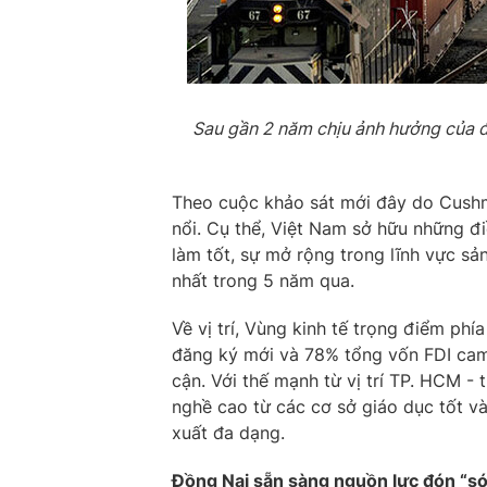
Sau gần 2 năm chịu ảnh hưởng của đạ
Theo cuộc khảo sát mới đây do Cushma
nổi. Cụ thể, Việt Nam sở hữu những đi
làm tốt, sự mở rộng trong lĩnh vực sả
nhất trong 5 năm qua.
Về vị trí, Vùng kinh tế trọng điểm p
đăng ký mới và 78% tổng vốn FDI cam 
cận. Với thế mạnh từ vị trí TP. HCM -
nghề cao từ các cơ sở giáo dục tốt và
xuất đa dạng.
Đồng Nai sẵn sàng nguồn lực đón “só