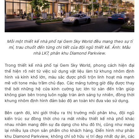
Mỗi một thiết kế nhà phố tại Gem Sky World đều mang theo sự tỉ
mỉ, trau chuốt đến từng chi tiết của đội ngũ thiết kế. Ảnh: Mẫu
nhà LK7, phân khu Diamond Parkview.
Trong thiết kế nhà phố tại Gem Sky World, phong cách hiện đại
thể hiện rõ nét từ việc sử dụng vật liệu làm từ khung nhôm định
hình và kính khổ lớn, màu sắc được phối trộn linh hoạt mà mạnh
mẽ với tone màu trầm chủ đạo. Các mảng tường giờ đây được thay
thế bởi những hệ cửa kính cường lực lớn từ sàn đến trần giúp
không gian bên trong luôn ngập tràn ánh sáng tự nhiên, đồng thời
khung nhôm định hình đảm bảo độ an toàn khi đưa vào sử dụng.
Bên cạnh đó, khi giới thiệu ra thị trường mỗi phân khu, đội ngũ
kiến trúc sư đồng thời cho ra mắt nhiều thiết kế nhà phố khác
nhau nhằm mang đến sự đa dạng cho khu đô thị, cũng như mang
lại nhiều lựa chọn sản phẩm cho khách hàng. Điển hình như phân
khu Diamond Parkview, không chỉ sở hữu vị trí đẹp nhất dự án, các