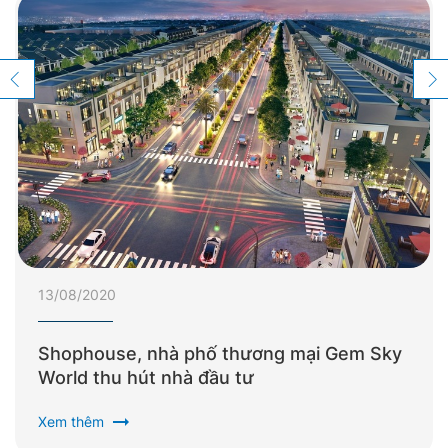
13/08/2020
Shophouse, nhà phố thương mại Gem Sky
World thu hút nhà đầu tư
arrow_right_alt
Xem thêm