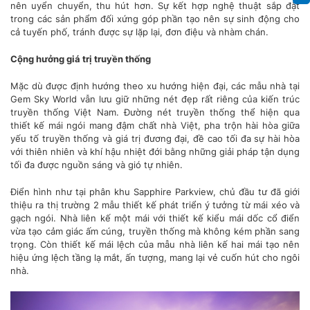
nên uyển chuyển, thu hút hơn. Sự kết hợp nghệ thuật sắp đặt
trong các sản phẩm đối xứng góp phần tạo nên sự sinh động cho
cả tuyến phố, tránh được sự lặp lại, đơn điệu và nhàm chán.
Cộng hưởng giá trị truyền thống
Mặc dù được định hướng theo xu hướng hiện đại, các mẫu nhà tại
Gem Sky World vẫn lưu giữ những nét đẹp rất riêng của kiến trúc
truyền thống Việt Nam. Đường nét truyền thống thể hiện qua
thiết kế mái ngói mang đậm chất nhà Việt, pha trộn hài hòa giữa
yếu tố truyền thống và giá trị đương đại, đề cao tối đa sự hài hòa
với thiên nhiên và khí hậu nhiệt đới bằng những giải pháp tận dụng
tối đa được nguồn sáng và gió tự nhiên.
Điển hình như tại phân khu Sapphire Parkview, chủ đầu tư đã giới
thiệu ra thị trường 2 mẫu thiết kế phát triển ý tưởng từ mái xéo và
gạch ngói. Nhà liên kế một mái với thiết kế kiểu mái dốc cổ điển
vừa tạo cảm giác ấm cúng, truyền thống mà không kém phần sang
trọng. Còn thiết kế mái lệch của mẫu nhà liên kế hai mái tạo nên
hiệu ứng lệch tầng lạ mắt, ấn tượng, mang lại vẻ cuốn hút cho ngôi
nhà.