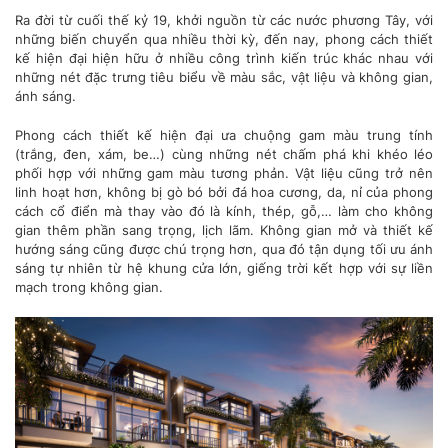
Ra đời từ cuối thế kỷ 19, khởi nguồn từ các nước phương Tây, với
những biến chuyển qua nhiều thời kỳ, đến nay, phong cách thiết
kế hiện đại hiện hữu ở nhiều công trình kiến trúc khác nhau với
những nét đặc trưng tiêu biểu về màu sắc, vật liệu và không gian,
ánh sáng.
Phong cách thiết kế hiện đại ưa chuộng gam màu trung tính
(trắng, đen, xám, be…) cùng những nét chấm phá khi khéo léo
phối hợp với những gam màu tương phản. Vật liệu cũng trở nên
linh hoạt hơn, không bị gò bó bởi đá hoa cương, da, nỉ của phong
cách cổ điển mà thay vào đó là kính, thép, gỗ,… làm cho không
gian thêm phần sang trọng, lịch lãm. Không gian mở và thiết kế
hướng sáng cũng được chú trọng hơn, qua đó tận dụng tối ưu ánh
sáng tự nhiên từ hệ khung cửa lớn, giếng trời kết hợp với sự liền
mạch trong không gian.