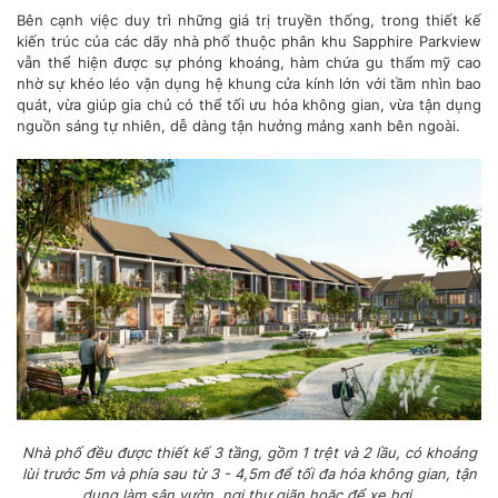
Bên cạnh việc duy trì những giá trị truyền thống, trong thiết kế
kiến trúc của các dãy nhà phố thuộc phân khu Sapphire Parkview
vẫn thể hiện được sự phóng khoáng, hàm chứa gu thẩm mỹ cao
nhờ sự khéo léo vận dụng hệ khung cửa kính lớn với tầm nhìn bao
quát, vừa giúp gia chủ có thể tối ưu hóa không gian, vừa tận dụng
nguồn sáng tự nhiên, dễ dàng tận hưởng mảng xanh bên ngoài.
Nhà phố đều được thiết kế 3 tầng, gồm 1 trệt và 2 lầu, có khoảng
lùi trước 5m và phía sau từ 3 - 4,5m để tối đa hóa không gian, tận
dụng làm sân vườn, nơi thư giãn hoặc để xe hơi.