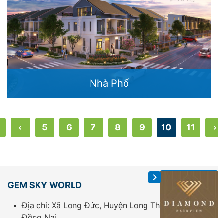
Nhà Phố
‹
5
6
7
8
9
10
11
›
GEM SKY WORLD
Địa chỉ: Xã Long Đức, Huyện Long Thành, Tỉnh
Đồng Nai