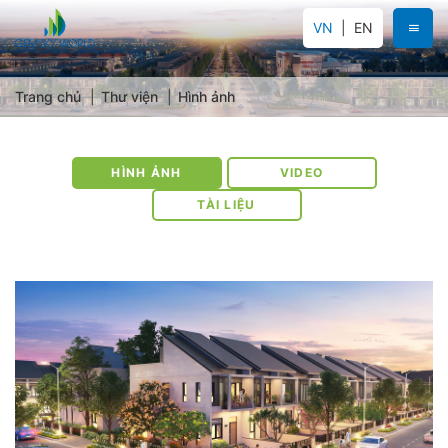
VN
EN
Trang chủ
Thư viện
Hình ảnh
HÌNH ẢNH
VIDEO
TÀI LIỆU