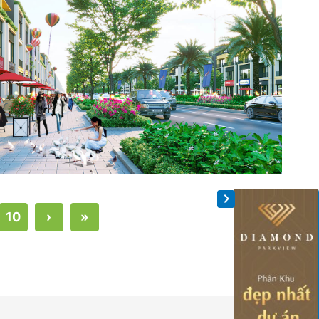
10
›
»