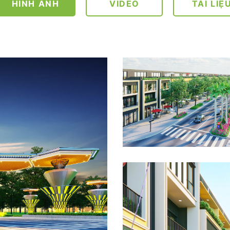
HÌNH ẢNH
VIDEO
TÀI LIỆ