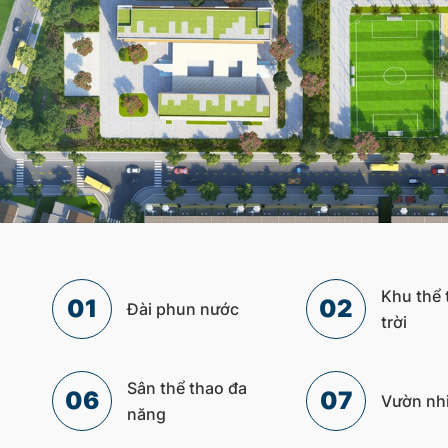
Khu thể 
01
02
Đài phun nước
trời
Sân thể thao đa
06
07
Vườn nhi
năng