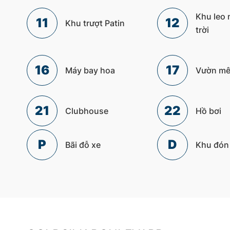
Khu leo 
11
12
Khu trượt Patin
trời
16
17
Máy bay hoa
Vườn mê
21
22
Clubhouse
Hồ bơi
P
D
Bãi đỗ xe
Khu đón 