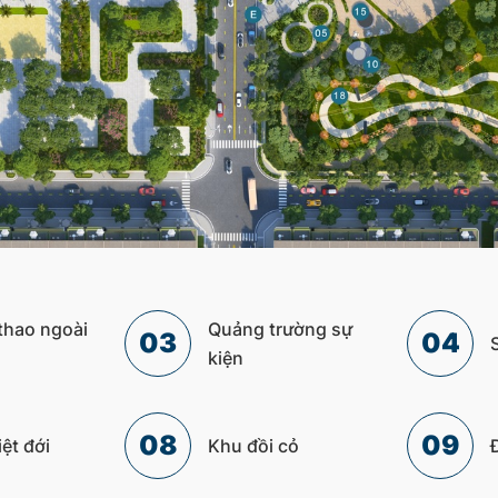
thao ngoài
Quảng trường sự
03
04
kiện
08
09
ệt đới
Khu đồi cỏ