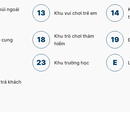
núi ngoài
13
14
Khu vui chơi trẻ em
Khu trò chơi thám
18
19
 cung
hiểm
23
E
Khu trường học
trả khách