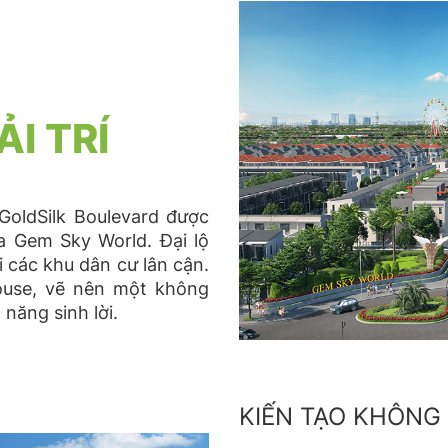
I TRÍ
GoldSilk Boulevard được
a Gem Sky World. Đại lộ
i các khu dân cư lân cận.
house, vẽ nên một không
 năng sinh lời.
KIẾN TẠO KHÔNG