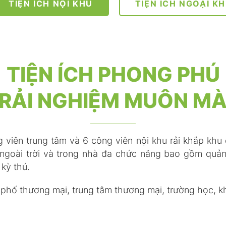
TIỆN ÍCH NỘI KHU
TIỆN ÍCH NGOẠI K
TIỆN ÍCH PHONG PHÚ
RẢI NGHIỆM MUÔN M
iên trung tâm và 6 công viên nội khu rải khắp khu đô 
g ngoài trời và trong nhà đa chức năng bao gồm quả
 kỳ thú.
hố thương mại, trung tâm thương mại, trường học, khu