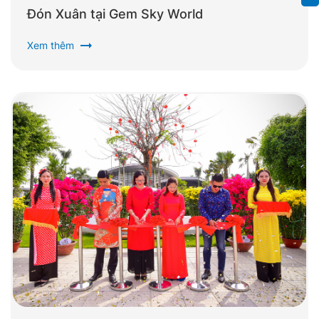
Đón Xuân tại Gem Sky World
arrow_right_alt
Xem thêm