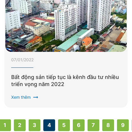
07/01/2022
Bất động sản tiếp tục là kênh đầu tư nhiều
triển vọng năm 2022
arrow_right_alt
Xem thêm
1
2
3
4
5
6
7
8
9