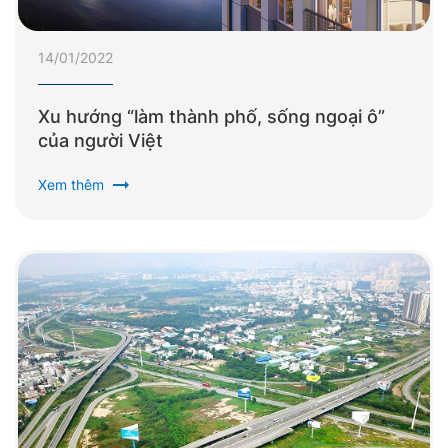
14/01/2022
Xu hướng “làm thành phố, sống ngoại ô”
của người Việt
arrow_right_alt
Xem thêm