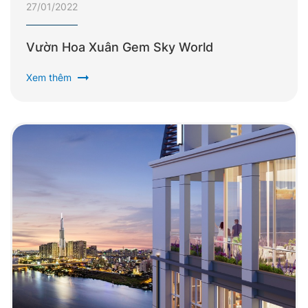
27/01/2022
Vườn Hoa Xuân Gem Sky World
arrow_right_alt
Xem thêm