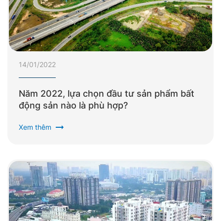
14/01/2022
Năm 2022, lựa chọn đầu tư sản phẩm bất
động sản nào là phù hợp?
arrow_right_alt
Xem thêm