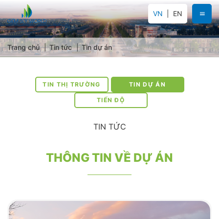
VN
EN
Trang chủ
Tin tức
Tin dự án
TIN THỊ TRƯỜNG
TIN DỰ ÁN
TIẾN ĐỘ
TIN TỨC
THÔNG TIN VỀ DỰ ÁN