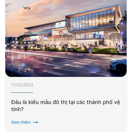
17/02/2022
Đâu là kiểu mẫu đô thị tại các thành phố vệ
tinh?
arrow_right_alt
Xem thêm