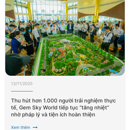
13/11/2020
Thu hút hơn 1.000 người trải nghiệm thực
tế, Gem Sky World tiếp tục “tăng nhiệt”
nhờ pháp lý và tiện ích hoàn thiện
arrow_right_alt
Xem thêm