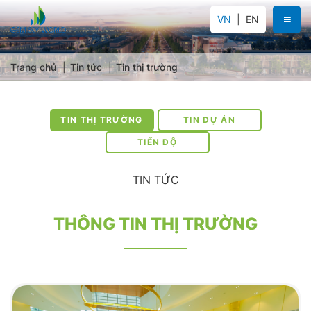
VN
EN
Trang chủ
Tin tức
Tin thị trường
TIN THỊ TRƯỜNG
TIN DỰ ÁN
TIẾN ĐỘ
TIN TỨC
THÔNG TIN THỊ TRƯỜNG