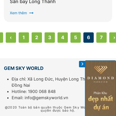
Sân bay Long Thành
arrow_right_alt
Xem thêm
‹
1
2
3
4
5
6
7
›
GEM SKY WORLD
Địa chỉ: Xã Long Đức, Huyện Long Thành, Tỉnh
Đồng Nai
Hotline:
1900 068 848
Email:
info@gemskyworld.vn
@2020 Toàn bộ bản quyền thuộc Gem Sky World. Tất cả các
quyền được bảo hộ.