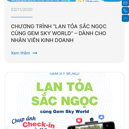
02/11/2020
CHƯƠNG TRÌNH “LAN TỎA SẮC NGỌC
CÙNG GEM SKY WORLD” – DÀNH CHO
NHÂN VIÊN KINH DOANH
arrow_right_alt
Xem thêm