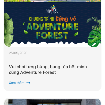
25/09/2020
Vui chơi tưng bừng, bung tỏa hết mình
cùng Adventure Forest
arrow_right_alt
Xem thêm