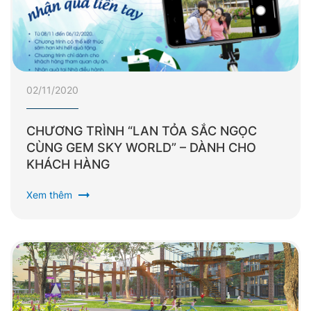
02/11/2020
CHƯƠNG TRÌNH “LAN TỎA SẮC NGỌC
CÙNG GEM SKY WORLD” – DÀNH CHO
KHÁCH HÀNG
arrow_right_alt
Xem thêm