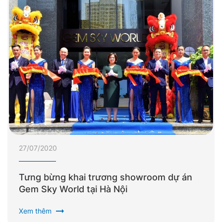
27/07/2020
Tưng bừng khai trương showroom dự án
Gem Sky World tại Hà Nội
arrow_right_alt
Xem thêm