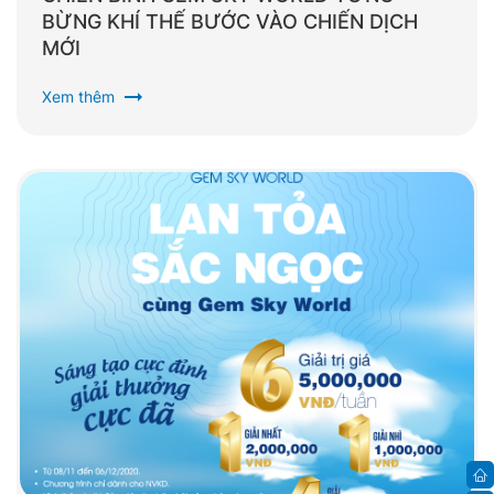
BỪNG KHÍ THẾ BƯỚC VÀO CHIẾN DỊCH
MỚI
arrow_right_alt
Xem thêm