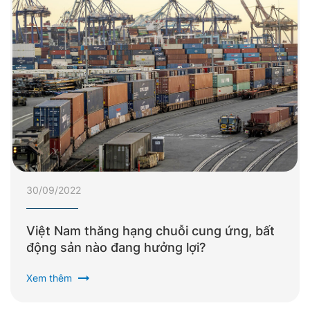
30/09/2022
Việt Nam thăng hạng chuỗi cung ứng, bất
động sản nào đang hưởng lợi?
arrow_right_alt
Xem thêm