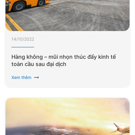
14/10/2022
Hàng không – mũi nhọn thúc đẩy kinh tế
toàn cầu sau đại dịch
arrow_right_alt
Xem thêm