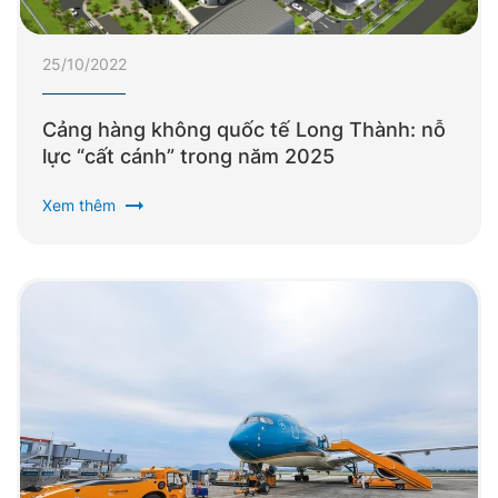
25/10/2022
Cảng hàng không quốc tế Long Thành: nỗ
lực “cất cánh” trong năm 2025
arrow_right_alt
Xem thêm